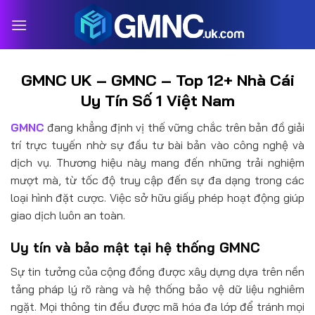
Bỏ
qua
nội
dung
GMNC UK – GMNC – Top 12+ Nhà Cái
Uy Tín Số 1 Việt Nam
GMNC
đang khẳng định vị thế vững chắc trên bản đồ giải
trí trực tuyến nhờ sự đầu tư bài bản vào công nghệ và
dịch vụ. Thương hiệu này mang đến những trải nghiệm
mượt mà, từ tốc độ truy cập đến sự đa dạng trong các
loại hình đặt cược. Việc sở hữu giấy phép hoạt động giúp
giao dịch luôn an toàn.
Uy tín và bảo mật tại hệ thống GMNC
Sự tin tưởng của cộng đồng được xây dựng dựa trên nền
tảng pháp lý rõ ràng và hệ thống bảo vệ dữ liệu nghiêm
ngặt. Mọi thông tin đều được mã hóa đa lớp để tránh mọi