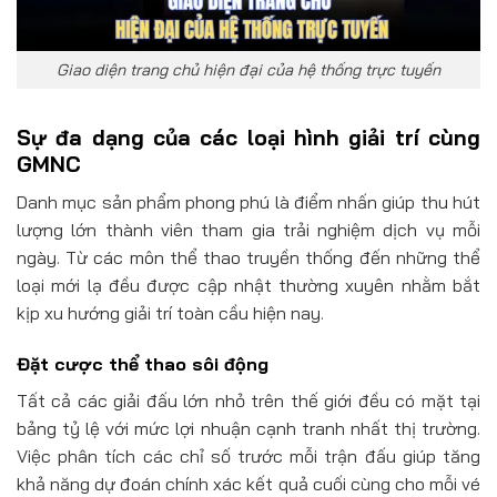
Giao diện trang chủ hiện đại của hệ thống trực tuyến
Sự đa dạng của các loại hình giải trí cùng
GMNC
Danh mục sản phẩm phong phú là điểm nhấn giúp thu hút
lượng lớn thành viên tham gia trải nghiệm dịch vụ mỗi
ngày. Từ các môn thể thao truyền thống đến những thể
loại mới lạ đều được cập nhật thường xuyên nhằm bắt
kịp xu hướng giải trí toàn cầu hiện nay.
Đặt cược thể thao sôi động
Tất cả các giải đấu lớn nhỏ trên thế giới đều có mặt tại
bảng tỷ lệ với mức lợi nhuận cạnh tranh nhất thị trường.
Việc phân tích các chỉ số trước mỗi trận đấu giúp tăng
khả năng dự đoán chính xác kết quả cuối cùng cho mỗi vé