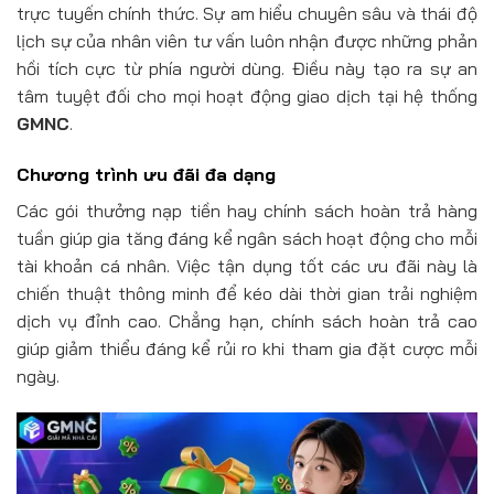
trực tuyến chính thức. Sự am hiểu chuyên sâu và thái độ
lịch sự của nhân viên tư vấn luôn nhận được những phản
hồi tích cực từ phía người dùng. Điều này tạo ra sự an
tâm tuyệt đối cho mọi hoạt động giao dịch tại hệ thống
GMNC
.
Chương trình ưu đãi đa dạng
Các gói thưởng nạp tiền hay chính sách hoàn trả hàng
tuần giúp gia tăng đáng kể ngân sách hoạt động cho mỗi
tài khoản cá nhân. Việc tận dụng tốt các ưu đãi này là
chiến thuật thông minh để kéo dài thời gian trải nghiệm
dịch vụ đỉnh cao. Chẳng hạn, chính sách hoàn trả cao
giúp giảm thiểu đáng kể rủi ro khi tham gia đặt cược mỗi
ngày.