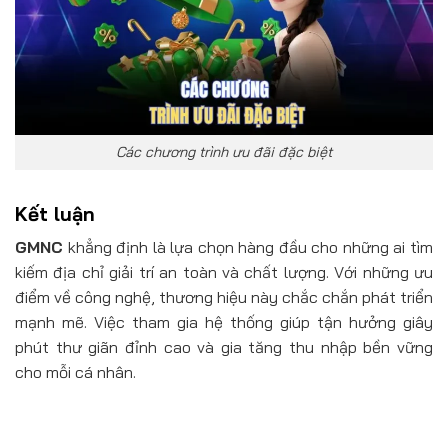
Các chương trình ưu đãi đặc biệt
Kết luận
GMNC
khẳng định là lựa chọn hàng đầu cho những ai tìm
kiếm địa chỉ giải trí an toàn và chất lượng. Với những ưu
điểm về công nghệ, thương hiệu này chắc chắn phát triển
mạnh mẽ. Việc tham gia hệ thống giúp tận hưởng giây
phút thư giãn đỉnh cao và gia tăng thu nhập bền vững
cho mỗi cá nhân.