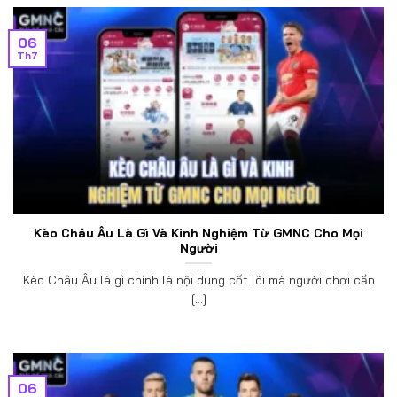
06
Th7
Kèo Châu Âu Là Gì Và Kinh Nghiệm Từ GMNC Cho Mọi
Người
Kèo Châu Âu là gì chính là nội dung cốt lõi mà người chơi cần
[...]
06