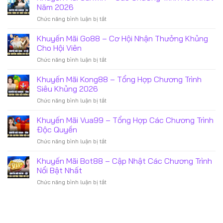
Năm 2026
Chức năng bình luận bị tắt
ở
Khuyến
Mãi
Khuyến Mãi Go88 – Cơ Hội Nhận Thưởng Khủng
Sunwin
Cho Hội Viên
–
Chức năng bình luận bị tắt
ở
Các
Khuyến
Chương
Mãi
Khuyến Mãi Kong88 – Tổng Hợp Chương Trình
Trình
Go88
Hot
Siêu Khủng 2026
–
Nhất
Chức năng bình luận bị tắt
ở
Cơ
Năm
Khuyến
Hội
2026
Mãi
Khuyến Mãi Vua99 – Tổng Hợp Các Chương Trình
Nhận
Kong88
Thưởng
Độc Quyền
–
Khủng
Chức năng bình luận bị tắt
ở
Tổng
Cho
Khuyến
Hợp
Hội
Mãi
Khuyến Mãi Bot88 – Cập Nhật Các Chương Trình
Chương
Viên
Vua99
Trình
Nổi Bật Nhất
–
Siêu
Chức năng bình luận bị tắt
ở
Tổng
Khủng
Khuyến
Hợp
2026
Mãi
Các
Bot88
Chương
–
Trình