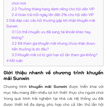
chơi mới
2.3
Thưởng thăng hạng dành riêng cho hội viên VIP
2.4
Hoàn trả mỗi ngày lên đến 2% cho hội viên VIP
3
Giải đáp các câu hỏi thường gặp khi nhận khuyến mãi
Sunwin
3.1
Có thể chuyển ưu đãi sang tài khoản khác hay
không?
3.2
Đã tham gia khuyến mãi nhưng chưa nhận được
tiền thưởng là do đâu?
3.3
Khuyến mãi có bị giới hạn số lần tham gia không?
4
Kết luận
Giới thiệu nhanh về chương trình khuyến
mãi Sunwin
Chương trình
khuyến mãi Sunwin
được triển khai với
mục tiêu mang đến nhiều lợi ích thiết thực cho người chơi
trong quá trình trải nghiệm tại nhà cái. Hệ thống ưu đãi
được thiết kế đa dạng, phù hợp cho cả tân thủ lẫn hội