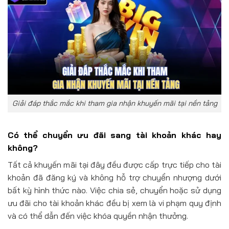
Giải đáp thắc mắc khi tham gia nhận khuyến mãi tại nền tảng
Có thể chuyển ưu đãi sang tài khoản khác hay
không?
Tất cả khuyến mãi tại đây đều được cấp trực tiếp cho tài
khoản đã đăng ký và không hỗ trợ chuyển nhượng dưới
bất kỳ hình thức nào. Việc chia sẻ, chuyển hoặc sử dụng
ưu đãi cho tài khoản khác đều bị xem là vi phạm quy định
và có thể dẫn đến việc khóa quyền nhận thưởng.