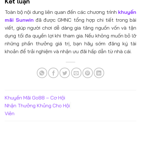
Kết luận
Toàn bộ nội dung liên quan đến các chương trình
khuyến
mãi Sunwin
đã được GMNC tổng hợp chi tiết trong bài
viết, giúp người chơi dễ dàng gia tăng nguồn vốn và tận
dụng tối đa quyền lợi khi tham gia. Nếu không muốn bỏ lỡ
những phần thưởng giá trị, bạn hãy sớm đăng ký tài
khoản để trải nghiệm và nhận ưu đãi hấp dẫn từ nhà cái.
Khuyến Mãi Go88 – Cơ Hội
Nhận Thưởng Khủng Cho Hội
Viên