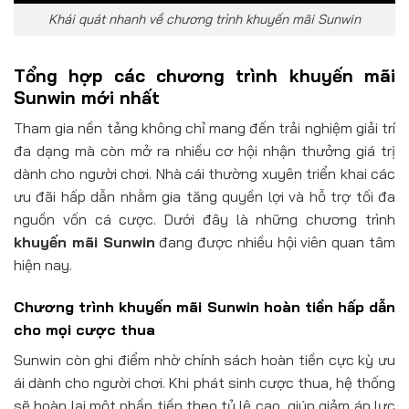
Khái quát nhanh về chương trình khuyến mãi Sunwin
Tổng hợp các chương trình khuyến mãi
Sunwin mới nhất
Tham gia nền tảng không chỉ mang đến trải nghiệm giải trí
đa dạng mà còn mở ra nhiều cơ hội nhận thưởng giá trị
dành cho người chơi. Nhà cái thường xuyên triển khai các
ưu đãi hấp dẫn nhằm gia tăng quyền lợi và hỗ trợ tối đa
nguồn vốn cá cược. Dưới đây là những chương trình
khuyến mãi Sunwin
đang được nhiều hội viên quan tâm
hiện nay.
Chương trình khuyến mãi Sunwin hoàn tiền hấp dẫn
cho mọi cược thua
Sunwin còn ghi điểm nhờ chính sách hoàn tiền cực kỳ ưu
ái dành cho người chơi. Khi phát sinh cược thua, hệ thống
sẽ hoàn lại một phần tiền theo tỷ lệ cao, giúp giảm áp lực