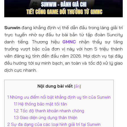
Sunwin
đang khẳng định vị thế dẫn đầu trong làng giải trí
trực tuyến nhờ sự đầu tư bài bản từ tập đoàn Suncity
danh tiếng. Thương hiệu
GMNC
nhận thấy sự tăng
trưởng vượt bậc của đơn vị này với hơn 5 triệu thành
viên đăng ký tính đến đầu năm 2026. Mọi dịch vụ tại đây
đều hướng tới sự minh bạch, an toàn và tốc độ xử lý giao
dịch cực nhanh.
Nội dung bài viết
[
ẩn
]
1
Những ưu điểm nổi bật khẳng định uy tín của Sunwin
1.1
Hệ thống bảo mật tối tân
1.2
Tốc độ thanh khoản nhanh chóng
1.3
Giao diện ứng dụng thân thiện
2
Sự đa dạng của các loại hình giải trí tại Sunwin