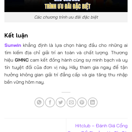
Các chương trình ưu đãi đặc biệt
Kết luận
Sunwin
khẳng định là lựa chọn hàng đầu cho những ai
tìm kiếm địa chỉ giải trí an toàn và chất lượng. Thương
hiệu
GMNC
cam kết đồng hành cùng sự minh bạch và uy
tín tuyệt đối của đơn vị này. Hãy tham gia ngay để tận
hưởng không gian giải trí đẳng cấp và gia tăng thu nhập
bền vững hôm nay.
Hitclub – Đánh Giá Cổng