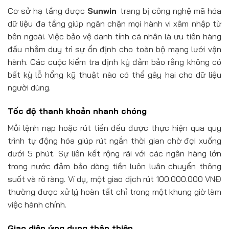
Cơ sở hạ tầng được
Sunwin
trang bị công nghệ mã hóa
dữ liệu đa tầng giúp ngăn chặn mọi hành vi xâm nhập từ
bên ngoài. Việc bảo vệ danh tính cá nhân là ưu tiên hàng
đầu nhằm duy trì sự ổn định cho toàn bộ mạng lưới vận
hành. Các cuộc kiểm tra định kỳ đảm bảo rằng không có
bất kỳ lỗ hổng kỹ thuật nào có thể gây hại cho dữ liệu
người dùng.
Tốc độ thanh khoản nhanh chóng
Mỗi lệnh nạp hoặc rút tiền đều được thực hiện qua quy
trình tự động hóa giúp rút ngắn thời gian chờ đợi xuống
dưới 5 phút. Sự liên kết rộng rãi với các ngân hàng lớn
trong nước đảm bảo dòng tiền luôn luân chuyển thông
suốt và rõ ràng. Ví dụ, một giao dịch rút 100.000.000 VNĐ
thường được xử lý hoàn tất chỉ trong một khung giờ làm
việc hành chính.
Giao diện ứng dụng thân thiện