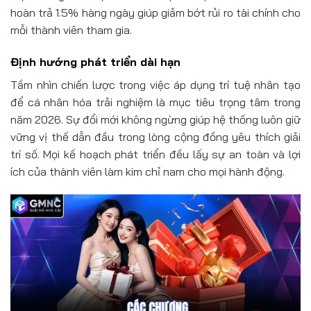
hoàn trả 1.5% hàng ngày giúp giảm bớt rủi ro tài chính cho
mỗi thành viên tham gia.
Định hướng phát triển dài hạn
Tầm nhìn chiến lược trong việc áp dụng trí tuệ nhân tạo
để cá nhân hóa trải nghiệm là mục tiêu trọng tâm trong
năm 2026. Sự đổi mới không ngừng giúp hệ thống luôn giữ
vững vị thế dẫn đầu trong lòng cộng đồng yêu thích giải
trí số. Mọi kế hoạch phát triển đều lấy sự an toàn và lợi
ích của thành viên làm kim chỉ nam cho mọi hành động.